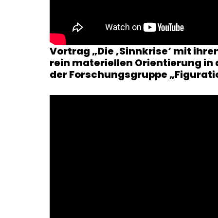
Vortrag „Die ‚Sinnkrise‘ mit ihr
rein materiellen Orientierung i
der Forschungsgruppe „Figurati