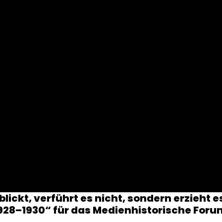
blickt, verführt es nicht, sondern erzieht e
1928–1930“ für das Medienhistorische For