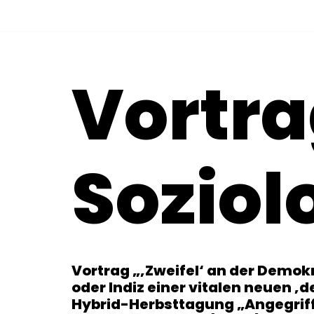
Zum
Inhalt
Vortr
springen
Soziol
Vortrag „‚Zweifel‘ an der Demok
oder Indiz einer vitalen neuen ‚
Hybrid-Herbsttagung „Angegriff